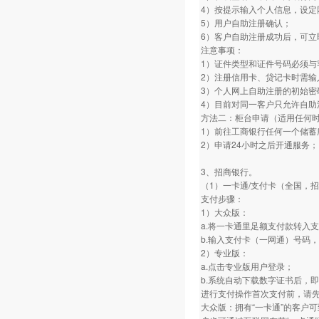
4）按提示输入个人信息，设定
5）用户自助注册确认；
6）客户自助注册成功后，可立
注意事项：
1）证件类型和证件号码必须与
2）注册信用卡、贷记卡时需输
3）个人网上自助注册的初始密
4）目前对同一客户只允许自助
方法二：柜台申请（适用任何
1）前往工商银行任何一个储蓄
2）申请24小时之后开通服务；
3、招商银行。
（1）一卡通/支付卡（全国，
支付步骤：
1）大众版：
a.将一卡通里足额支付款转入
b.输入支付卡（一网通）号码
2）专业版：
a.点击专业版用户登录；
b.系统自动下载数字证书后，即
进行支付操作首次支付前，请
大众版：拥有“一卡通”的客户可